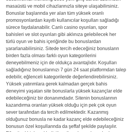
masaüstü ve mobil cihazlarınızla siteye ulaşabilirsiniz.
Bonuslar başlarında yer alan tüm yüksek oranlı
promosyonlardan kayıtlı kullanıcılar koşulları sağladığı
sürece faydalanabilir. Canlı casino oyunları, spor
bahisleri ve slot oyunları gibi aklınıza gelebilecek her
türlü oyun ve bahis içeriğinde bu bonuslardan
yararlanabilirsiniz. Sitede tercih edeceğiniz bonusların
birden fazla olması farklı oyun kategorilerini
deneyebilmeniz için de oldukça avantajlıdır. Koşulları
sağladığınız bonuslarınızı 7 gün 24 saat platformdan talep
edebilir, eğlenceli kategorilerde değerlendirebilirsiniz.
Yüksek yatırımlara gerek kalmadan gerçek bahis
deneyimi yaşatan site bonuslarla yüksek kazançlar elde
edebileceğiniz bir donanımdadır. Sitenin bonuslarının
kazandırma oranları yüksek olduğu için pek çok oyun
sever tarafından da tercih edilmektedir. Kazanmış
olduğunuz bonusla ne kadar kazanç elde edebileceğiniz
bonusun özel koşullarında da şeffaf şekilde paylaşılır.