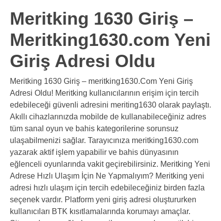
Meritking 1630 Giriş –
Meritking1630.com Yeni
Giriş Adresi Oldu
Meritking 1630 Giriş – meritking1630.Com Yeni Giriş
Adresi Oldu! Meritking kullanıcılarının erişim için tercih
edebileceği güvenli adresini meriting1630 olarak paylaştı.
Akıllı cihazlarınızda mobilde de kullanabileceğiniz adres
tüm sanal oyun ve bahis kategorilerine sorunsuz
ulaşabilmenizi sağlar. Tarayıcınıza meritking1630.com
yazarak aktif işlem yapabilir ve bahis dünyasının
eğlenceli oyunlarında vakit geçirebilirsiniz. Meritking Yeni
Adrese Hızlı Ulaşım İçin Ne Yapmalıyım? Meritking yeni
adresi hızlı ulaşım için tercih edebileceğiniz birden fazla
seçenek vardır. Platform yeni giriş adresi oluştururken
kullanıcıları BTK kısıtlamalarında korumayı amaçlar.