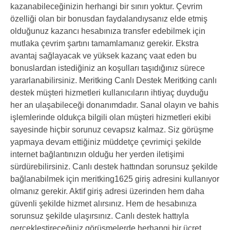
kazanabileceğinizin herhangi bir sınırı yoktur. Çevrim
özelliği olan bir bonusdan faydalandıysanız elde etmiş
olduğunuz kazancı hesabınıza transfer edebilmek için
mutlaka çevrim şartını tamamlamanız gerekir. Ekstra
avantaj sağlayacak ve yüksek kazanç vaat eden bu
bonuslardan istediğiniz an koşulları taşıdığınız sürece
yararlanabilirsiniz. Meritking Canlı Destek Meritking canlı
destek müşteri hizmetleri kullanıcıların ihtiyaç duyduğu
her an ulaşabileceği donanımdadır. Sanal olayın ve bahis
işlemlerinde oldukça bilgili olan müşteri hizmetleri ekibi
sayesinde hiçbir sorunuz cevapsız kalmaz. Siz görüşme
yapmaya devam ettiğiniz müddetçe çevrimiçi şekilde
internet bağlantınızın olduğu her yerden iletişimi
sürdürebilirsiniz. Canlı destek hattından sorunsuz şekilde
bağlanabilmek için meritking1625 giriş adresini kullanıyor
olmanız gerekir. Aktif giriş adresi üzerinden hem daha
güvenli şekilde hizmet alırsınız. Hem de hesabınıza
sorunsuz şekilde ulaşırsınız. Canlı destek hattıyla
gerçekleştireceğiniz görüşmelerde herhangi bir ücret