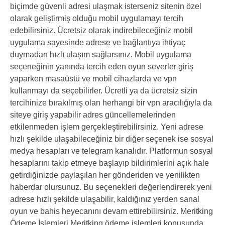
biçimde güvenli adresi ulaşmak isterseniz sitenin özel
olarak geliştirmiş olduğu mobil uygulamayı tercih
edebilirsiniz. Ücretsiz olarak indirebileceğiniz mobil
uygulama sayesinde adrese ve bağlantıya ihtiyaç
duymadan hızlı ulaşım sağlarsınız. Mobil uygulama
seçeneğinin yanında tercih eden oyun severler giriş
yaparken masaüstü ve mobil cihazlarda ve vpn
kullanmayı da seçebilirler. Ücretli ya da ücretsiz sizin
tercihinize bırakılmış olan herhangi bir vpn aracılığıyla da
siteye giriş yapabilir adres güncellemelerinden
etkilenmeden işlem gerçekleştirebilirsiniz. Yeni adrese
hızlı şekilde ulaşabileceğiniz bir diğer seçenek ise sosyal
medya hesapları ve telegram kanalıdır. Platformun sosyal
hesaplarını takip etmeye başlayıp bildirimlerini açık hale
getirdiğinizde paylaşılan her gönderiden ve yenilikten
haberdar olursunuz. Bu seçenekleri değerlendirerek yeni
adrese hızlı şekilde ulaşabilir, kaldığınız yerden sanal
oyun ve bahis heyecanını devam ettirebilirsiniz. Meritking
Ödeme İşlemleri Meritking ödeme işlemleri konusunda