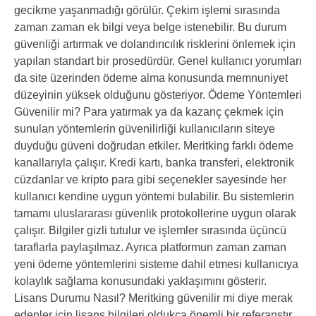
gecikme yaşanmadığı görülür. Çekim işlemi sırasında
zaman zaman ek bilgi veya belge istenebilir. Bu durum
güvenliği artırmak ve dolandırıcılık risklerini önlemek için
yapılan standart bir prosedürdür. Genel kullanıcı yorumları
da site üzerinden ödeme alma konusunda memnuniyet
düzeyinin yüksek olduğunu gösteriyor. Ödeme Yöntemleri
Güvenilir mi? Para yatırmak ya da kazanç çekmek için
sunulan yöntemlerin güvenilirliği kullanıcıların siteye
duyduğu güveni doğrudan etkiler. Meritking farklı ödeme
kanallarıyla çalışır. Kredi kartı, banka transferi, elektronik
cüzdanlar ve kripto para gibi seçenekler sayesinde her
kullanıcı kendine uygun yöntemi bulabilir. Bu sistemlerin
tamamı uluslararası güvenlik protokollerine uygun olarak
çalışır. Bilgiler gizli tutulur ve işlemler sırasında üçüncü
taraflarla paylaşılmaz. Ayrıca platformun zaman zaman
yeni ödeme yöntemlerini sisteme dahil etmesi kullanıcıya
kolaylık sağlama konusundaki yaklaşımını gösterir.
Lisans Durumu Nasıl? Meritking güvenilir mi diye merak
edenler için lisans bilgileri oldukça önemli bir referanstır.