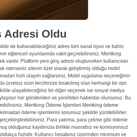
ş Adresi Oldu
mobilde de kullanabileceğiniz adres tüm sanal oyun ve bahis
n eğlenceli oyunlarında vakit geçirebilirsiniz. Meritking
 vardır. Platform yeni giriş adresi oluştururken kullanıcıları
isterseniz sitenin özel olarak geliştirmiş olduğu mobil
uymadan hızlı ulaşım sağlarsınız. Mobil uygulama seçeneğinin
 ücretsiz sizin tercihinize bırakılmış olan herhangi bir vpn
şekilde ulaşabileceğiniz bir diğer seçenek ise sosyal medya
paylaşılan her gönderiden ve yenilikten haberdar olursunuz. Bu
irebilirsiniz. Meritking Ödeme İşlemleri Meritking ödeme
akılmadan ödeme işlemlerini sorunsuz şekilde yürütebilirler.
erçekleştirebilirsiniz. Para yatırma, para çekme gibi ödeme
urmuş olduğunuz kaydınızla birlikte masrafsız ve komisyonsuz
oldukça hızlıdır. Kullanıcı hesabınız üzerinden minimum ve