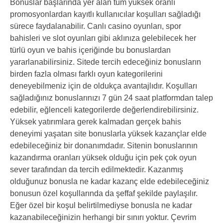
Bonuslar başlarında yer alan tüm yüksek oranlı
promosyonlardan kayıtlı kullanıcılar koşulları sağladığı
sürece faydalanabilir. Canlı casino oyunları, spor
bahisleri ve slot oyunları gibi aklınıza gelebilecek her
türlü oyun ve bahis içeriğinde bu bonuslardan
yararlanabilirsiniz. Sitede tercih edeceğiniz bonusların
birden fazla olması farklı oyun kategorilerini
deneyebilmeniz için de oldukça avantajlıdır. Koşulları
sağladığınız bonuslarınızı 7 gün 24 saat platformdan talep
edebilir, eğlenceli kategorilerde değerlendirebilirsiniz.
Yüksek yatırımlara gerek kalmadan gerçek bahis
deneyimi yaşatan site bonuslarla yüksek kazançlar elde
edebileceğiniz bir donanımdadır. Sitenin bonuslarının
kazandırma oranları yüksek olduğu için pek çok oyun
sever tarafından da tercih edilmektedir. Kazanmış
olduğunuz bonusla ne kadar kazanç elde edebileceğiniz
bonusun özel koşullarında da şeffaf şekilde paylaşılır.
Eğer özel bir koşul belirtilmediyse bonusla ne kadar
kazanabileceğinizin herhangi bir sınırı yoktur. Çevrim