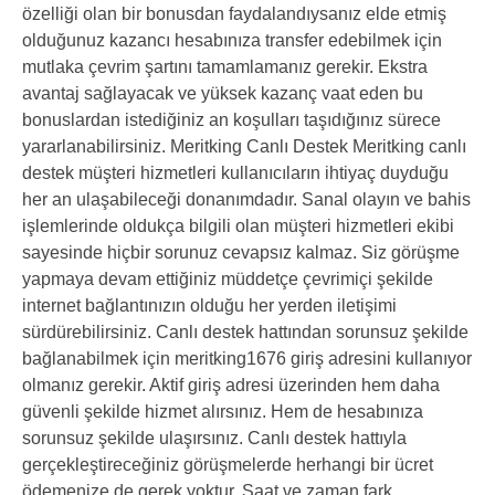
özelliği olan bir bonusdan faydalandıysanız elde etmiş
olduğunuz kazancı hesabınıza transfer edebilmek için
mutlaka çevrim şartını tamamlamanız gerekir. Ekstra
avantaj sağlayacak ve yüksek kazanç vaat eden bu
bonuslardan istediğiniz an koşulları taşıdığınız sürece
yararlanabilirsiniz. Meritking Canlı Destek Meritking canlı
destek müşteri hizmetleri kullanıcıların ihtiyaç duyduğu
her an ulaşabileceği donanımdadır. Sanal olayın ve bahis
işlemlerinde oldukça bilgili olan müşteri hizmetleri ekibi
sayesinde hiçbir sorunuz cevapsız kalmaz. Siz görüşme
yapmaya devam ettiğiniz müddetçe çevrimiçi şekilde
internet bağlantınızın olduğu her yerden iletişimi
sürdürebilirsiniz. Canlı destek hattından sorunsuz şekilde
bağlanabilmek için meritking1676 giriş adresini kullanıyor
olmanız gerekir. Aktif giriş adresi üzerinden hem daha
güvenli şekilde hizmet alırsınız. Hem de hesabınıza
sorunsuz şekilde ulaşırsınız. Canlı destek hattıyla
gerçekleştireceğiniz görüşmelerde herhangi bir ücret
ödemenize de gerek yoktur. Saat ve zaman fark