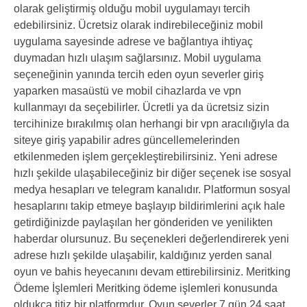
olarak geliştirmiş olduğu mobil uygulamayı tercih
edebilirsiniz. Ücretsiz olarak indirebileceğiniz mobil
uygulama sayesinde adrese ve bağlantıya ihtiyaç
duymadan hızlı ulaşım sağlarsınız. Mobil uygulama
seçeneğinin yanında tercih eden oyun severler giriş
yaparken masaüstü ve mobil cihazlarda ve vpn
kullanmayı da seçebilirler. Ücretli ya da ücretsiz sizin
tercihinize bırakılmış olan herhangi bir vpn aracılığıyla da
siteye giriş yapabilir adres güncellemelerinden
etkilenmeden işlem gerçekleştirebilirsiniz. Yeni adrese
hızlı şekilde ulaşabileceğiniz bir diğer seçenek ise sosyal
medya hesapları ve telegram kanalıdır. Platformun sosyal
hesaplarını takip etmeye başlayıp bildirimlerini açık hale
getirdiğinizde paylaşılan her gönderiden ve yenilikten
haberdar olursunuz. Bu seçenekleri değerlendirerek yeni
adrese hızlı şekilde ulaşabilir, kaldığınız yerden sanal
oyun ve bahis heyecanını devam ettirebilirsiniz. Meritking
Ödeme İşlemleri Meritking ödeme işlemleri konusunda
oldukça titiz bir platformdur. Oyun severler 7 gün 24 saat