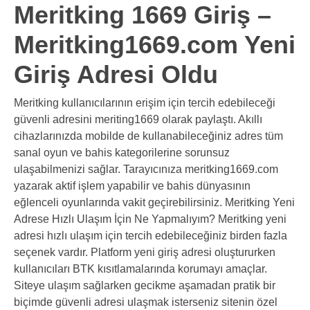
Meritking 1669 Giriş –
Meritking1669.com Yeni
Giriş Adresi Oldu
Meritking kullanıcılarının erişim için tercih edebileceği
güvenli adresini meriting1669 olarak paylaştı. Akıllı
cihazlarınızda mobilde de kullanabileceğiniz adres tüm
sanal oyun ve bahis kategorilerine sorunsuz
ulaşabilmenizi sağlar. Tarayıcınıza meritking1669.com
yazarak aktif işlem yapabilir ve bahis dünyasının
eğlenceli oyunlarında vakit geçirebilirsiniz. Meritking Yeni
Adrese Hızlı Ulaşım İçin Ne Yapmalıyım? Meritking yeni
adresi hızlı ulaşım için tercih edebileceğiniz birden fazla
seçenek vardır. Platform yeni giriş adresi oluştururken
kullanıcıları BTK kısıtlamalarında korumayı amaçlar.
Siteye ulaşım sağlarken gecikme aşamadan pratik bir
biçimde güvenli adresi ulaşmak isterseniz sitenin özel