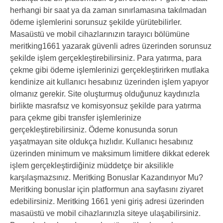
herhangi bir saat ya da zaman sınırlamasına takılmadan
ödeme işlemlerini sorunsuz şekilde yürütebilirler.
Masaüstü ve mobil cihazlarınızın tarayıcı bölümüne
meritking1661 yazarak güvenli adres üzerinden sorunsuz
şekilde işlem gerçekleştirebilirsiniz. Para yatırma, para
çekme gibi ödeme işlemlerinizi gerçekleştirirken mutlaka
kendinize ait kullanıcı hesabınız üzerinden işlem yapıyor
olmanız gerekir. Site oluşturmuş olduğunuz kaydınızla
birlikte masrafsız ve komisyonsuz şekilde para yatırma
para çekme gibi transfer işlemlerinize
gerçekleştirebilirsiniz. Ödeme konusunda sorun
yaşatmayan site oldukça hızlıdır. Kullanıcı hesabınız
üzerinden minimum ve maksimum limitlere dikkat ederek
işlem gerçekleştirdiğiniz müddetçe bir aksilikle
karşılaşmazsınız. Meritking Bonuslar Kazandırıyor Mu?
Meritking bonuslar için platformun ana sayfasını ziyaret
edebilirsiniz. Meritking 1661 yeni giriş adresi üzerinden
masaüstü ve mobil cihazlarınızla siteye ulaşabilirsiniz.