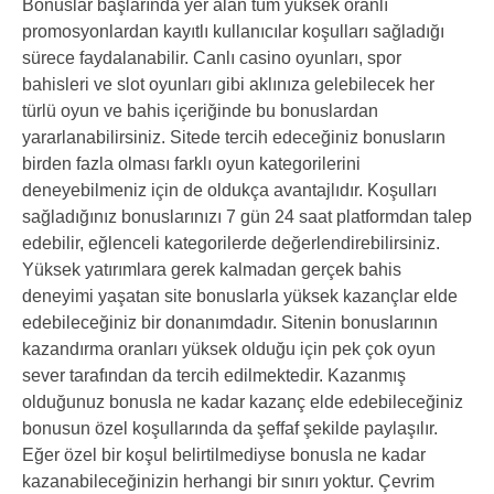
Bonuslar başlarında yer alan tüm yüksek oranlı
promosyonlardan kayıtlı kullanıcılar koşulları sağladığı
sürece faydalanabilir. Canlı casino oyunları, spor
bahisleri ve slot oyunları gibi aklınıza gelebilecek her
türlü oyun ve bahis içeriğinde bu bonuslardan
yararlanabilirsiniz. Sitede tercih edeceğiniz bonusların
birden fazla olması farklı oyun kategorilerini
deneyebilmeniz için de oldukça avantajlıdır. Koşulları
sağladığınız bonuslarınızı 7 gün 24 saat platformdan talep
edebilir, eğlenceli kategorilerde değerlendirebilirsiniz.
Yüksek yatırımlara gerek kalmadan gerçek bahis
deneyimi yaşatan site bonuslarla yüksek kazançlar elde
edebileceğiniz bir donanımdadır. Sitenin bonuslarının
kazandırma oranları yüksek olduğu için pek çok oyun
sever tarafından da tercih edilmektedir. Kazanmış
olduğunuz bonusla ne kadar kazanç elde edebileceğiniz
bonusun özel koşullarında da şeffaf şekilde paylaşılır.
Eğer özel bir koşul belirtilmediyse bonusla ne kadar
kazanabileceğinizin herhangi bir sınırı yoktur. Çevrim